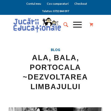
Contul meu
Cos cumparaturi
Checkout
Telefon: 0732 844 097
BLOG
ALA, BALA,
PORTOCALA
~DEZVOLTAREA
LIMBAJULUI