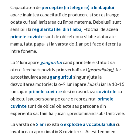
Capacitatea de
perceptie (intelegere) a limbajului
apare inaintea capacitatii de producere si se restrange
odata cu familiarizarea cu limba materna. Bebelusii sunt
sensibili la
regularitatile din limbaj
–tocmai de aceea
primele cuvinte
sunt de obicei doua silabe alaturate-
mama, tata, papa- si la varsta de 1 an pot face diferenta
intre foneme.
La 2 luni apare
ganguritul
cand parintele e sfatuit sa
ofere feedback pozitiv prin verbalizari (
protodialog),
iar
autostimularea sau
ganguritul
singur ajuta la
dezvoltarea motorie; la 6-9 luni apare
lalatia
iar la 10-15
luni apar
primele cuvinte
desi nu asociaza
cuvintele
cu
obiectul sau persoana pe care o reprezinta;
primele
cuvinte
sunt de obicei obiecte sau persoane din
experienta sa: familia, jucarii, predominand substantivele.
La varsta de
2 ani
exista
o explozie a vocabularului
cu
invatarea a aproximativ 8 cuvinte/zi. Acest fenomen