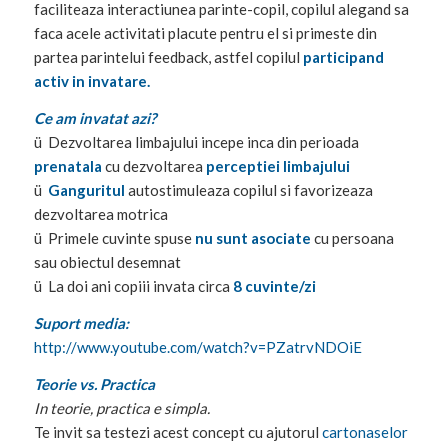
faciliteaza interactiunea parinte-copil, copilul alegand sa
faca acele activitati placute pentru el si primeste din
partea parintelui feedback, astfel copilul
participand
activ in invatare.
Ce am invatat azi?
ü Dezvoltarea limbajului incepe inca din perioada
prenatala
cu dezvoltarea
perceptiei limbajului
ü
Ganguritul
autostimuleaza copilul si favorizeaza
dezvoltarea motrica
ü Primele cuvinte spuse
nu sunt asociate
cu persoana
sau obiectul desemnat
ü La doi ani copiii invata circa
8 cuvinte/zi
Suport media:
http://www.youtube.com/watch?v=PZatrvNDOiE
Teorie vs. Practica
In teorie, practica e simpla.
Te invit sa testezi acest concept cu ajutorul
cartonaselor