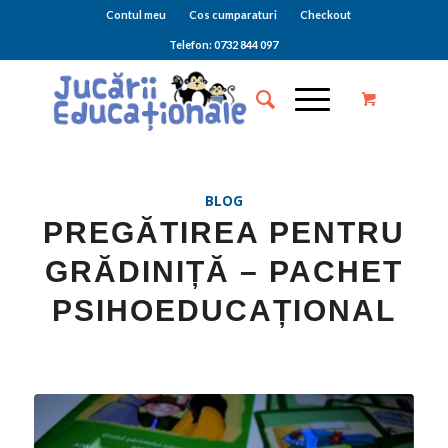
Contul meu
Cos cumparaturi
Checkout
Telefon: 0732 844 097
BLOG
PREGĂTIREA PENTRU
GRĂDINIȚĂ – PACHET
PSIHOEDUCAȚIONAL