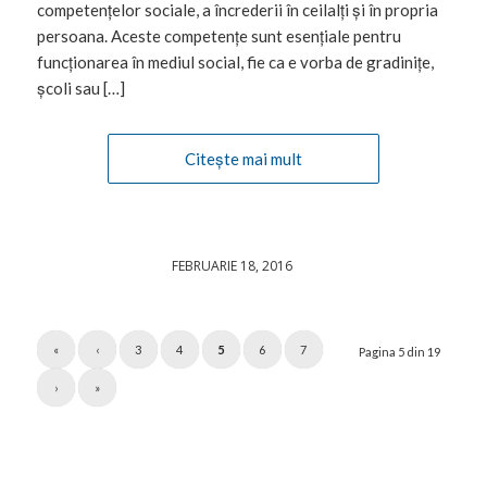
competențelor sociale, a încrederii în ceilalți și în propria
persoana. Aceste competențe sunt esențiale pentru
funcționarea în mediul social, fie ca e vorba de gradinițe,
școli sau […]
Citește mai mult
FEBRUARIE 18, 2016
/
«
‹
3
4
5
6
7
Pagina 5 din 19
›
»